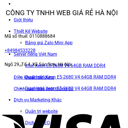
CÔNG TY TNHH WEB GIÁ RẺ HÀ NỘI
Giới thiệu
Thiết Kế Website
Mã số thuế: 0110888684
Bảng giá Zalo Mini App
+84984533228
Server riêng Việt Nam
Ngõ 29, Tổ 4, Xã Sóc Sơn, Hà Nội
Intel Xeon E5-2680 V4 64GB RAM DDR4
Dual Intel Xeon E5-2680 V4 64GB RAM DDR4
Điều khoản sử dụng
Dual Intel Xeon E5-2683 V4 64GB RAM DDR4
Chính sách bảo mật thông tin
Dịch vụ Marketing Khác
Quản trị website
Dịch vụ SEO