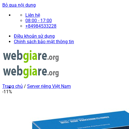
Bỏ qua nội dung
Liên hệ
08:00 - 17:00
+84984533228
Điều khoản sử dụng
Chính sách bảo mật thông tin
Trang chủ
/
Server riêng Việt Nam
-11%
Giới thiệu
Thiết Kế Website
Bảng giá Zalo Mini App
Server riêng Việt Nam
Intel Xeon E5-2680 V4 64GB RAM DDR4
Dual Intel Xeon E5-2680 V4 64GB RAM DDR4