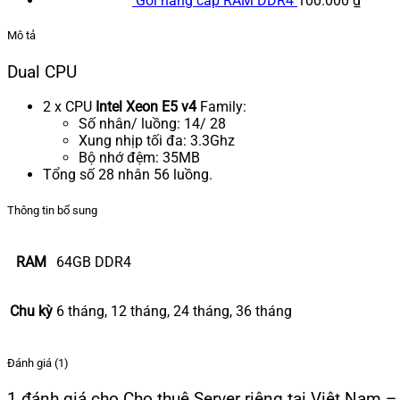
Gói nâng cấp RAM DDR4
100.000
₫
Mô tả
Dual CPU
2 x CPU
Intel Xeon E5 v4
Family:
Số nhân/ luồng: 14/ 28
Xung nhịp tối đa: 3.3Ghz
Bộ nhớ đệm: 35MB
Tổng số 28 nhân 56 luồng.
Thông tin bổ sung
RAM
64GB DDR4
Chu kỳ
6 tháng, 12 tháng, 24 tháng, 36 tháng
Đánh giá (1)
1 đánh giá cho
Cho thuê Server riêng tại Việt Nam