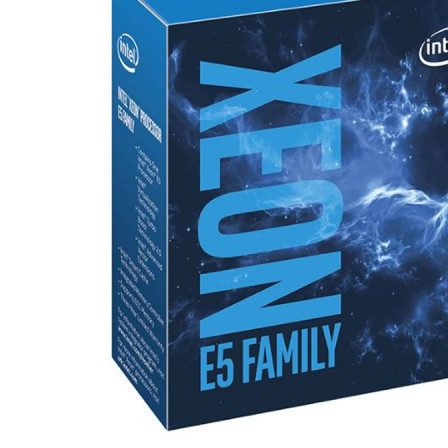
Dual Intel Xeon E5-2683 V4 64GB RAM DDR4
Dịch vụ Marketing Khác
Quản trị website
Dịch vụ SEO
Dịch vụ chăm sóc Fanpage
Dịch Vụ Viết Bài Chuyên Nghiệp
Dịch vụ Quảng Cáo Facebook
Dịch vụ Quảng Cáo Google AdWords
Thiết kế logo
Blogs
Tìm kiếm:
Tìm kiếm: