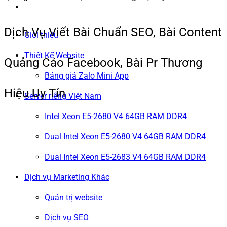
Dịch Vụ Viết Bài Chuẩn SEO, Bài Content
Giới thiệu
Thiết Kế Website
Quảng Cáo Facebook, Bài Pr Thương
Bảng giá Zalo Mini App
Hiệu Uy Tín
Server riêng Việt Nam
Intel Xeon E5-2680 V4 64GB RAM DDR4
Dual Intel Xeon E5-2680 V4 64GB RAM DDR4
Dual Intel Xeon E5-2683 V4 64GB RAM DDR4
Dịch vụ Marketing Khác
Quản trị website
Dịch vụ SEO