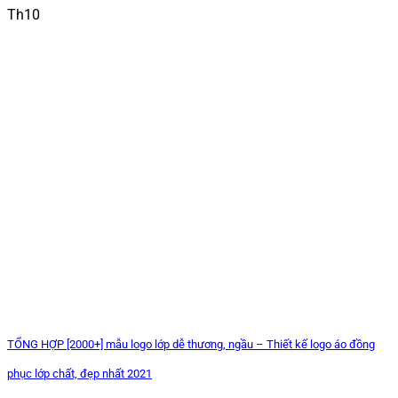
Th10
TỔNG HỢP [2000+] mẫu logo lớp dễ thương, ngầu – Thiết kế logo áo đồng
phục lớp chất, đẹp nhất 2021