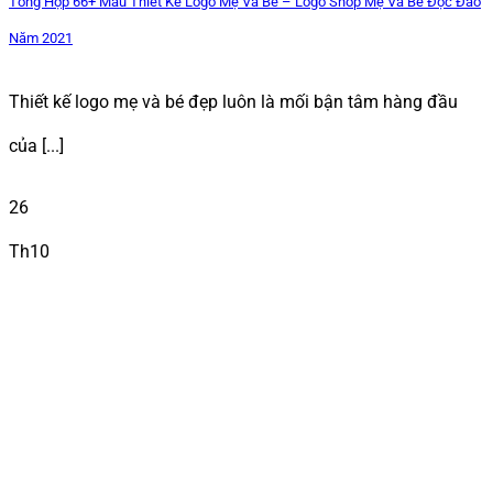
Tổng Hợp 66+ Mẫu Thiết Kế Logo Mẹ Và Bé – Logo Shop Mẹ Và Bé Độc Đáo
Năm 2021
Thiết kế logo mẹ và bé đẹp luôn là mối bận tâm hàng đầu
của [...]
26
Th10