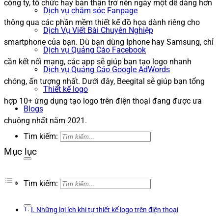
công ty, tổ chức hay bản thân trở nên ngày một dễ dàng hơn
Dịch vụ chăm sóc Fanpage
thông qua các phần mềm thiết kế đồ họa dành riêng cho
Dịch Vụ Viết Bài Chuyên Nghiệp
smartphone của bạn. Dù bạn dùng Iphone hay Samsung, chỉ
Dịch vụ Quảng Cáo Facebook
cần kết nối mạng, các app sẽ giúp bạn tạo logo nhanh
Dịch vụ Quảng Cáo Google AdWords
chóng, ấn tượng nhất. Dưới đây, Beegital sẽ giúp bạn tổng
Thiết kế logo
hợp 10+ ứng dụng tạo logo trên điện thoại đang được ưa
Blogs
chuộng nhất năm 2021.
Tìm kiếm:
Mục lục
Tìm kiếm:
I. Những lợi ích khi tự thiết kế logo trên điện thoại