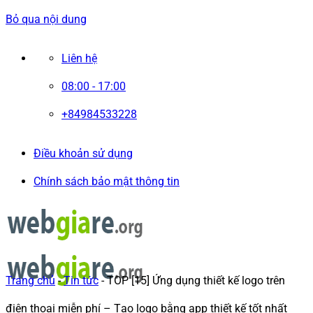
Bỏ qua nội dung
Liên hệ
08:00 - 17:00
+84984533228
Điều khoản sử dụng
Chính sách bảo mật thông tin
Trang chủ
-
Tin tức
-
TOP [15] Ứng dụng thiết kế logo trên
điện thoại miễn phí – Tạo logo bằng app thiết kế tốt nhất