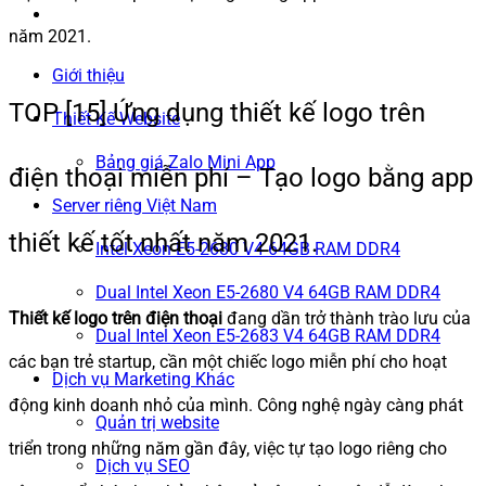
năm 2021.
Giới thiệu
TOP [15] Ứng dụng thiết kế logo trên
Thiết Kế Website
Bảng giá Zalo Mini App
điện thoại miễn phí – Tạo logo bằng app
Server riêng Việt Nam
thiết kế tốt nhất năm 2021.
Intel Xeon E5-2680 V4 64GB RAM DDR4
Dual Intel Xeon E5-2680 V4 64GB RAM DDR4
Thiết kế logo trên điện thoại
đang dần trở thành trào lưu của
Dual Intel Xeon E5-2683 V4 64GB RAM DDR4
các bạn trẻ startup, cần một chiếc logo miễn phí cho hoạt
Dịch vụ Marketing Khác
động kinh doanh nhỏ của mình. Công nghệ ngày càng phát
Quản trị website
triển trong những năm gần đây, việc tự tạo logo riêng cho
Dịch vụ SEO