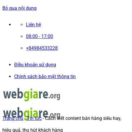
Bỏ qua nội dung
Liên hệ
08:00 - 17:00
+84984533228
Điều khoản sử dụng
Chính sách bảo mật thông tin
Trang chủ
-
Tin tức
-
Cách viết content bán hàng siêu hay,
hiệu quả, thu hút khách hàng