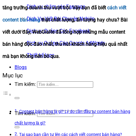
Dịch vụ chăm sóc Fanpage
tăng trưởng doanh thu vượt trội. Vậy bạn đã biết
cách viết
Dịch Vụ Viết Bài Chuyên Nghiệp
content bán hàng
thật chất lượng, ấn tượng hay chưa? Bài
Dịch vụ Quảng Cáo Facebook
viết dưới đây, WebGiaRe đã tổng hợp những mẫu content
Dịch vụ Quảng Cáo Google AdWords
bán hàng độc đáo nhất, thu hút khách hàng hiệu quả nhất
Thiết kế logo
mà bạn không nên bỏ qua.
Blogs
Mục lục
Tìm kiếm:
Content bán hàng là gì? Lý do cần đầu tư content bán hàng
Tìm kiếm:
chất lượng là gì?
Tại sao bạn cần tự lên các cách viết content bán hàng?