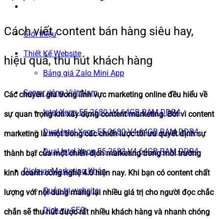
Cách viết content bán hàng siêu hay,
Giới thiệu
Thiết Kế Website
hiệu quả, thu hút khách hàng
Bảng giá Zalo Mini App
Server riêng Việt Nam
Các chuyên gia trong lĩnh vực marketing online đều hiểu về
Intel Xeon E5-2680 V4 64GB RAM DDR4
sự quan trọng khi xây dựng content marketing. Bởi vì content
Dual Intel Xeon E5-2680 V4 64GB RAM DDR4
marketing là một trong các chiến lược tối ưu quyết định sự
Dual Intel Xeon E5-2683 V4 64GB RAM DDR4
thành bại của một chiến dịch marketing trong môi trường
Dịch vụ Marketing Khác
kinh doanh công nghệ 4.0 hiện nay. Khi bạn có content chất
Quản trị website
lượng với nội dung mang lại nhiều giá trị cho người đọc chắc
Dịch vụ SEO
chắn sẽ thu hút được rất nhiều khách hàng và nhanh chóng