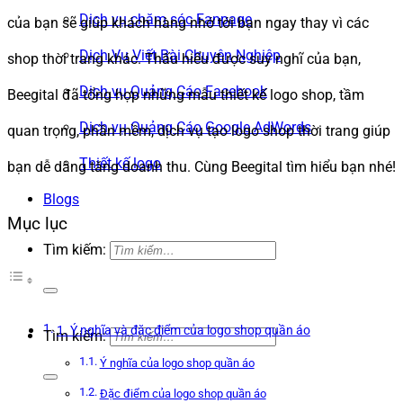
Dịch vụ chăm sóc Fanpage
của bạn sẽ giúp khách hàng nhớ tới bạn ngay thay vì các
Dịch Vụ Viết Bài Chuyên Nghiệp
shop thời trang khác. Thấu hiểu được suy nghĩ của bạn,
Dịch vụ Quảng Cáo Facebook
Beegital đã tổng hợp những mẫu thiết kế logo shop, tầm
Dịch vụ Quảng Cáo Google AdWords
quan trọng, phần mềm, dịch vụ tạo logo shop thời trang giúp
Thiết kế logo
bạn dễ dàng tăng doanh thu. Cùng Beegital tìm hiểu bạn nhé!
Blogs
Mục lục
Tìm kiếm:
1. Ý nghĩa và đặc điểm của logo shop quần áo
Tìm kiếm:
Ý nghĩa của logo shop quần áo
Đặc điểm của logo shop quần áo