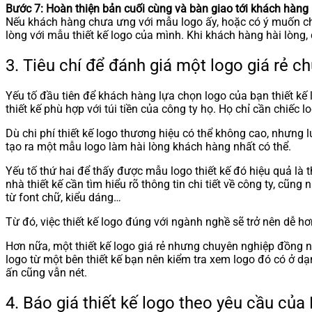
Bước 7: Hoàn thiện bản cuối cùng và bàn giao tới khách hàng
Nếu khách hàng chưa ưng với mẫu logo ấy, hoặc có ý muốn chỉn
lòng với mẫu thiết kế logo của mình. Khi khách hàng hài lòng, c
3. Tiêu chí để đánh giá một logo giá rẻ c
Yếu tố đầu tiên để khách hàng lựa chọn logo của bạn thiết kế 
thiết kế phù hợp với túi tiền của công ty họ. Họ chỉ cần chiế
Dù chi phí thiết kế logo thương hiệu có thể không cao, nhưng 
tạo ra một mẫu logo làm hài lòng khách hàng nhất có thể.
Yếu tố thứ hai để thấy được mẫu logo thiết kế đó hiệu quả là
nhà thiết kế cần tìm hiểu rõ thông tin chi tiết về công ty, cũ
từ font chữ, kiểu dáng…
Từ đó, việc thiết kế logo đúng với ngành nghề sẽ trở nên dễ hơn
Hơn nữa, một thiết kế logo giá rẻ nhưng chuyên nghiệp đồng ng
logo từ một bên thiết kế bạn nên kiểm tra xem logo đó có ở d
ấn cũng vẫn nét.
4. Báo giá thiết kế logo theo yêu cầu của