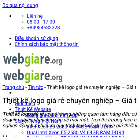
Bỏ qua nội dung
Liên hệ
08:00 - 17:00
+84984533228
Điều khoản sử dụng
Chính sách bảo mật thông tin
Trang chủ
-
Tin tức
-
Thiết kế logo giá rẻ chuyên nghiệp – Giá th
Thiết kế logo giá rẻ chuyên nghiệp – Giá t
Giới thiệu
Thiết Kế Website
Thiết kế logo giá rẻ
là một trong những quan tâm hàng đầu của 
Bảng giá Zalo Mini App
doanh nghiệp phải chỉn chu về mọi mặt. Trên thị trường hiện na
Server riêng Việt Nam
nghiệp đều chưa hiểu rõ quy trình thiết kế, chi phí và giá thiế
Intel Xeon E5-2680 V4 64GB RAM DDR4
Dual Intel Xeon E5-2680 V4 64GB RAM DDR4