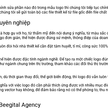
h sửa phần nào đó trong mẫu logo thì chúng tôi tiếp tục chỉnh
húng tôi sẽ gửi toàn bộ các file thiết kế từ file gốc đến file ch
huyên nghiệp
là hợp gu với họ, từ thẩm mỹ đến nội dung ý nghĩa, từ màu sắc đ
c logo đơn giản, thể hiện được đúng sứ mệnh, thông điệp của doa
luôn đòi hỏi nhà thiết kế cần đặt tâm huyết, tỉ mỉ, công sức 1
 thể hiện được đặc tính ngành nghề. Để tạo ra một chiếc logo 
ng như ngành chung trên thị trường, tham khảo các đối thủ thị t
, dù thời gian thay đổi, thế giới biến động, thì logo đó vẫn luô
hĩa với việc logo đó cần phải thích ứng được với nhiều mục đíc
ạng vector hay không, để đảm bảo rằng nó có thể phóng to, thu 
 Beegital Agency