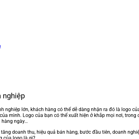
p
h nghiệp
h nghiệp lớn, khách hàng có thể dễ dàng nhận ra đó là logo của
của mình. Logo của bạn có thể xuất hiện ở khắp mọi nơi, trong cá
ng hàng ngày…
p tăng doanh thu, hiệu quả bán hàng, bước đầu tiên, doanh ngh
 của logo là gì?