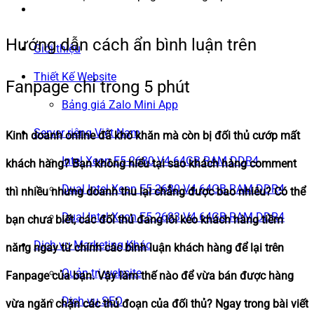
Hướng dẫn cách ẩn bình luận trên
Giới thiệu
Thiết Kế Website
Fanpage chỉ trong 5 phút
Bảng giá Zalo Mini App
Server riêng Việt Nam
Kinh doanh online đã khó khăn mà còn bị đối thủ cướp mất
Intel Xeon E5-2680 V4 64GB RAM DDR4
khách hàng? Bạn không hiểu tại sao khách hàng comment
Dual Intel Xeon E5-2680 V4 64GB RAM DDR4
thì nhiều nhưng doanh thu lại chẳng được bao nhiêu? Có thể
Dual Intel Xeon E5-2683 V4 64GB RAM DDR4
bạn chưa biết, các đối thủ đang lôi kéo khách hàng tiềm
Dịch vụ Marketing Khác
năng ngay từ chính các bình luận khách hàng để lại trên
Quản trị website
Fanpage của bạn. Vậy làm thế nào để vừa bán được hàng
Dịch vụ SEO
vừa ngăn chặn các thủ đoạn của đối thủ? Ngay trong bài viết