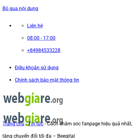
Bỏ qua nội dung
Liên hệ
08:00 - 17:00
+84984533228
Điều khoản sử dụng
Chính sách bảo mật thông tin
Trang chủ
-
Tin tức
-
Cách chăm sóc fanpage hiệu quả nhất,
tăng chuyển đổi tối đa – Beegital