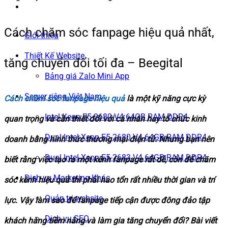
Cách chăm sóc fanpage hiệu quả nhất,
Giới thiệu
Thiết Kế Website
tăng chuyển đổi tối đa – Beegital
Bảng giá Zalo Mini App
Server riêng Việt Nam
Cách chăm sóc fanpage hiệu quả
là một kỹ năng cực kỳ
Intel Xeon E5-2680 V4 64GB RAM DDR4
quan trọng và cần thiết đối với cá nhân hay tổ chức kinh
Dual Intel Xeon E5-2680 V4 64GB RAM DDR4
doanh bằng hình thức thương mại điện tử. Nhưng bạn nên
Dual Intel Xeon E5-2683 V4 64GB RAM DDR4
biết rằng việc tạo ra một kênh fanpage rất dễ, còn để chăm
Dịch vụ Marketing Khác
sóc kênh hiệu quả thì phải hao tổn rất nhiều thời gian và trí
Quản trị website
lực. Vậy làm sao để fanpage tiếp cận được đông đảo tập
Dịch vụ SEO
khách hàng tiềm năng và làm gia tăng chuyển đổi? Bài viết