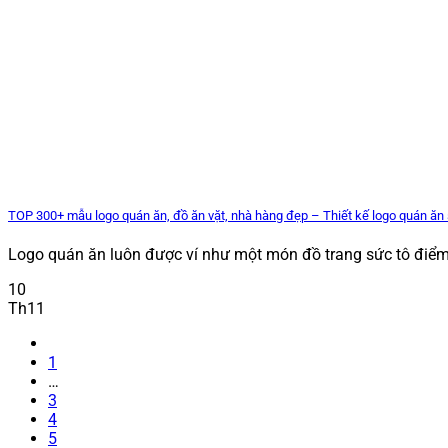
TOP 300+ mẫu logo quán ăn, đồ ăn vặt, nhà hàng đẹp – Thiết kế logo quán ăn 
Logo quán ăn luôn được ví như một món đồ trang sức tô điểm c
10
Th11
1
…
3
4
5