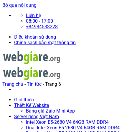
Bỏ qua nội dung
Liên hệ
08:00 - 17:00
+84984533228
Điều khoản sử dụng
Chính sách bảo mật thông tin
Trang chủ
-
Tin tức
-
Trang 6
Giới thiệu
Thiết Kế Website
Bảng giá Zalo Mini App
Server riêng Việt Nam
Intel Xeon E5-2680 V4 64GB RAM DDR4
Dual Intel Xeon E5-2680 V4 64GB RAM DDR4