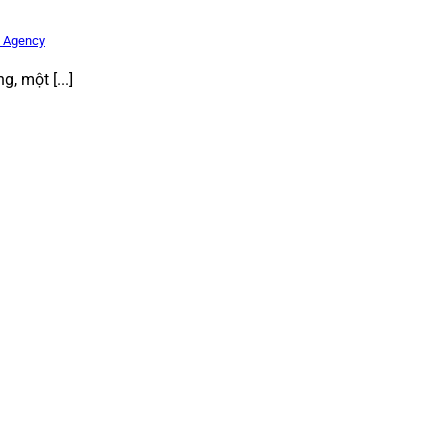
l Agency
, một [...]