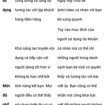
sử
cộng đồng và tăng sự
ngày hay chia sẻ
dụng
tương tác với tập khách
ảnh/video cá nhân với bạn
hàng tiềm năng
bè xung quanh.
Tùy vào mục đích của
người sử dụng tài khoản
Khả năng lan truyền nội
cá nhân mà có thể chỉ
dung và tiếp cận với
những người trong danh
người dùng tốt hơn vì
sách bạn bè mới có quyền
không bị hạn chế bởi
thấy và tương tác với bài
Mức
tính năng kết bạn. Mọi
viết ấy. Bạn cũng có thể
độ
người đều có thể thấy
nhấn nút công khai bài
phổ
nội dung hiển thị và có
viết để những người không