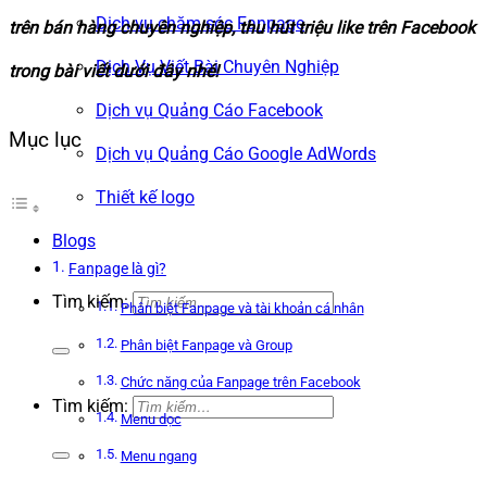
Dịch vụ chăm sóc Fanpage
trên bán hàng chuyên nghiệp, thu hút triệu like trên Facebook
Dịch Vụ Viết Bài Chuyên Nghiệp
trong bài viết dưới đây nhé!
Dịch vụ Quảng Cáo Facebook
Mục lục
Dịch vụ Quảng Cáo Google AdWords
Thiết kế logo
Blogs
Fanpage là gì?
Tìm kiếm:
Phân biệt Fanpage và tài khoản cá nhân
Phân biệt Fanpage và Group
Chức năng của Fanpage trên Facebook
Tìm kiếm:
Menu dọc
Menu ngang