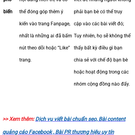
biến
thể đóng góp thêm ý
phải bạn bè có thể truy
kiến vào trang Fanpage,
cập vào các bài viết đó;
nhất là những ai đã bấm
Tuy nhiên, họ sẽ không thể
nút theo dõi hoặc “Like”
thấy bất kỳ điều gì bạn
trang.
chia sẻ với chế độ bạn bè
hoặc hoạt động trong các
nhóm cộng đồng nào đấy.
>> Xem thêm:
Dịch vụ viết bài chuẩn seo, Bài content
quảng cáo Facebook , Bài PR thương hiệu uy tín