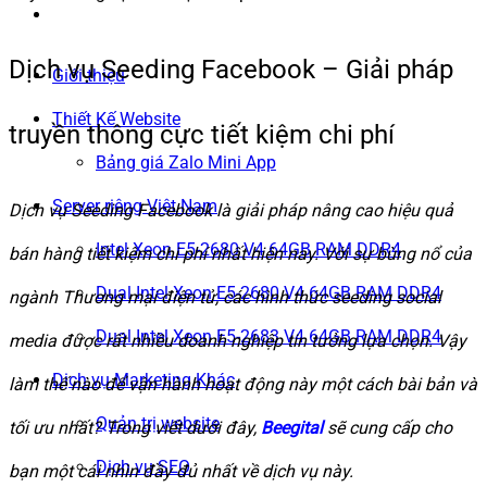
Dịch vụ Seeding Facebook – Giải pháp
Giới thiệu
Thiết Kế Website
truyền thông cực tiết kiệm chi phí
Bảng giá Zalo Mini App
Server riêng Việt Nam
Dịch vụ Seeding Facebook là giải pháp nâng cao hiệu quả
Intel Xeon E5-2680 V4 64GB RAM DDR4
bán hàng tiết kiệm chi phí nhất hiện nay. Với sự bùng nổ của
Dual Intel Xeon E5-2680 V4 64GB RAM DDR4
ngành Thương mại điện tử, các hình thức seeding social
Dual Intel Xeon E5-2683 V4 64GB RAM DDR4
media được rất nhiều doanh nghiệp tin tưởng lựa chọn. Vậy
Dịch vụ Marketing Khác
làm thế nào để vận hành hoạt động này một cách bài bản và
Quản trị website
tối ưu nhất? Trong viết dưới đây,
Beegital
sẽ cung cấp cho
Dịch vụ SEO
bạn một cái nhìn đầy đủ nhất về dịch vụ này.