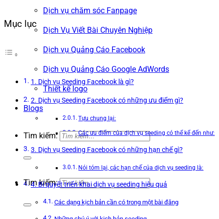
Dịch vụ chăm sóc Fanpage
Mục lục
Dịch Vụ Viết Bài Chuyên Nghiệp
Dịch vụ Quảng Cáo Facebook
Dịch vụ Quảng Cáo Google AdWords
1. Dịch vụ Seeding Facebook là gì?
Thiết kế logo
2. Dịch vụ Seeding Facebook có những ưu điểm gì?
Blogs
Tựu chung lại:
Các ưu điểm của dịch vụ seeding có thể kể đến như:
Tìm kiếm:
3. Dịch vụ Seeding Facebook có những hạn chế gì?
Nói tóm lại, các hạn chế của dịch vụ seeding là:
Tìm kiếm:
4. Bí quyết triển khai dịch vụ seeding hiệu quả
Các dạng kịch bản cần có trong một bài đăng
Những chú ý với kịch bản seeding