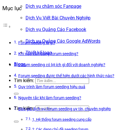
Dịch vụ chăm sóc Fanpage
Mục lục
Dịch Vụ Viết Bài Chuyên Nghiệp
Dịch vụ Quảng Cáo Facebook
Dịch vụ Quảng Cáo Google AdWords
Forum seeding là gì?
Thiết kế logo
Khi nào cần dùng forum seeding?
Blogs
Forum seeding có lợi ích gì đối với doanh nghiệp?
Forum seeding được thể hiện dưới các hình thức nào?
Tìm kiếm:
Quy trình làm forum seeding hiệu quả
Nguyên tắc khi làm forum seeding?
Tìm kiếm:
Báo giá dịch vụ forum seeding uy tín, chuyên nghiệp
1, Hệ thống forum seeding cung cấp
2, Các dạng chủ đề seeding forum