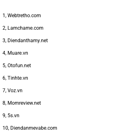
1, Webtretho.com
2, Lamchame.com
3, Diendanthamy.net
4, Muare.vn
5, Otofun.net
6, Tinhte.vn
7, Voz.vn
8, Momreview.net
9, 5s.vn
10, Diendanmevabe.com