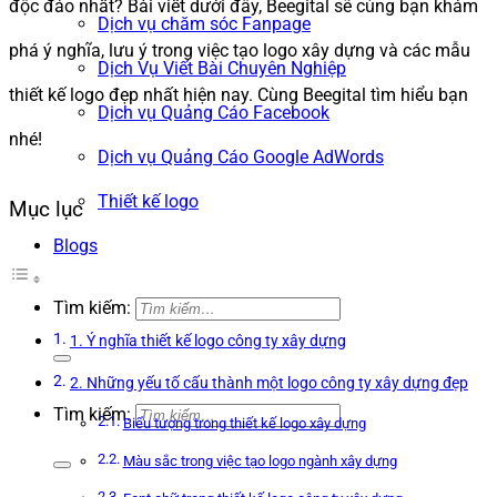
độc đáo nhất? Bài viết dưới đây, Beegital sẽ cùng bạn khám
Dịch vụ chăm sóc Fanpage
phá ý nghĩa, lưu ý trong việc tạo logo xây dựng và các mẫu
Dịch Vụ Viết Bài Chuyên Nghiệp
thiết kế logo đẹp nhất hiện nay. Cùng Beegital tìm hiểu bạn
Dịch vụ Quảng Cáo Facebook
nhé!
Dịch vụ Quảng Cáo Google AdWords
Thiết kế logo
Mục lục
Blogs
Tìm kiếm:
1. Ý nghĩa thiết kế logo công ty xây dựng
2. Những yếu tố cấu thành một logo công ty xây dựng đẹp
Tìm kiếm:
Biểu tượng trong thiết kế logo xây dựng
Màu sắc trong việc tạo logo ngành xây dựng