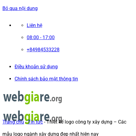
Bỏ qua nội dung
Liên hệ
08:00 - 17:00
+84984533228
Điều khoản sử dụng
Chính sách bảo mật thông tin
Trang chủ
-
Tin tức
-
Thiết kế logo công ty xây dựng – Các
mẫu logo ngành xây dựng đẹp nhất hiện nay