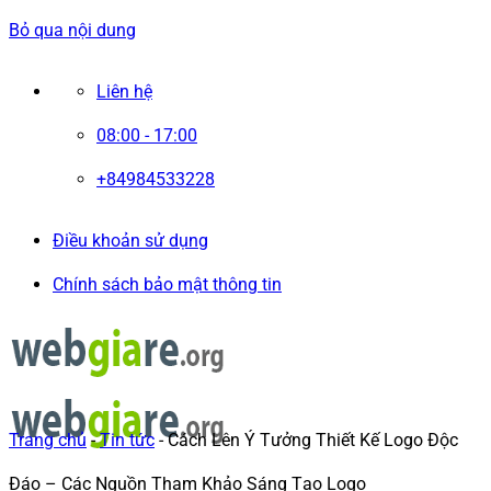
Bỏ qua nội dung
Liên hệ
08:00 - 17:00
+84984533228
Điều khoản sử dụng
Chính sách bảo mật thông tin
Trang chủ
-
Tin tức
-
Cách Lên Ý Tưởng Thiết Kế Logo Độc
Đáo – Các Nguồn Tham Khảo Sáng Tạo Logo