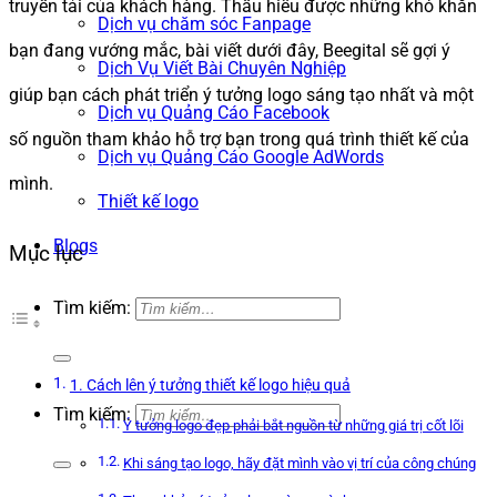
truyền tải của khách hàng. Thấu hiểu được những khó khăn
Dịch vụ chăm sóc Fanpage
bạn đang vướng mắc, bài viết dưới đây, Beegital sẽ gợi ý
Dịch Vụ Viết Bài Chuyên Nghiệp
giúp bạn cách phát triển ý tưởng logo sáng tạo nhất và một
Dịch vụ Quảng Cáo Facebook
số nguồn tham khảo hỗ trợ bạn trong quá trình thiết kế của
Dịch vụ Quảng Cáo Google AdWords
mình.
Thiết kế logo
Blogs
Mục lục
Tìm kiếm:
1. Cách lên ý tưởng thiết kế logo hiệu quả
Tìm kiếm:
Ý tưởng logo đẹp phải bắt nguồn từ những giá trị cốt lõi
Khi sáng tạo logo, hãy đặt mình vào vị trí của công chúng